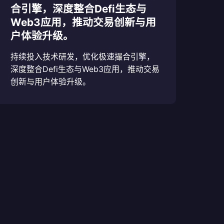
合引擎，深度整合Defi生态与
Web3应用，推动交易创新与用
户体验升级。
持续投入技术研发，优化极速撮合引擎，
深度整合Defi生态与Web3应用，推动交易
创新与用户体验升级。