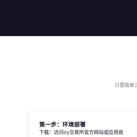
只需简单
第一步：环境部署
下载：访问oy交易所官方网站或应用商