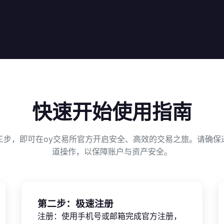
快速开始使用指南
三步，即可在oy交易所官方开启安全、高效的交易之旅。请确保
道操作，以保障账户与资产安全。
第二步：极速注册
注册：使用手机号或邮箱完成官方注册，