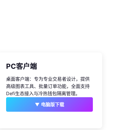
PC客户端
桌面客户端：专为专业交易者设计，提供
高级图表工具、批量订单功能，全面支持
Defi生态接入与冷热钱包隔离管理。
▼ 电脑版下载