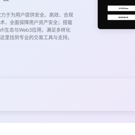
致力于为用户提供安全、高效、合规
术，全面保障用户资产安全；搭载
i生态与Web3应用，满足多样化
这里找到专业的交易工具与支持。